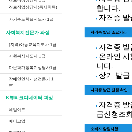
진로적성상담사 1급
합니다.
진로직업상담사(동시취득)
자격증 발
자기주도학습지도사 1급
사회복지전문가 과정
자격증 발급 소요기간
(지역)아동교육지도사 1급
자격증 발급
온라인 시
자원봉사지도사 1급
니다.
다문화가정복지상담사1급
상기 발급
장애인인식개선전문가 1
급
자격증 발급 진행 확인
K뷰티코디네이터 과정
자격증 발
네일아트
급신청조회
메이크업
소비자 알림사항