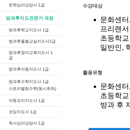
문학심리상담사 1급
수강대상
문화센터
방과후지도전문가 과정
프리랜서
방과후학교지도사 1급
초등학교 
방과후돌봄교실지도사1급
일반인, 
방과후영어교육지도사 1
급
방과후아동지도사 1급
활용유형
방과후수학지도사 1급
문화센터
스토리텔링수학(동시취득)
초등학교 
아동요리지도사 1급
방과 후
코딩지도사 1급
독서심리상담사 1급