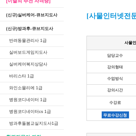
[이달의 추천 자격증]
[사물인터넷전문
(신규)실버케어-큐브지도사
(신규)방과후-큐브지도사
반려동물관리사 1급
사물인
실버보드게임지도사
담당교수
실버케어복지상담사
강의형태
바리스타 1급
수업방식
와인소믈리에 1급
강의시간
병원코디네이터 1급
수강료
병원코디네이터cs 1급
무료수강신청
방과후돌봄교실지도사1급