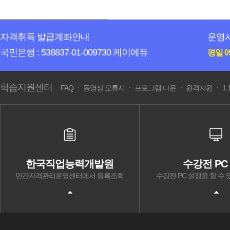
자격취득 발급계좌안내
운영
국민은행 : 538837-01-009730 케이에듀
평일 09
학습지원센터
FAQ
ㆍ
동영상 오류시
ㆍ
프로그램 다운
ㆍ
원격지원
ㆍ
1
한국직업능력개발원
수강전 PC
민간자격관리운영센터에서 등록조회
수강전 PC 설정을 할 수