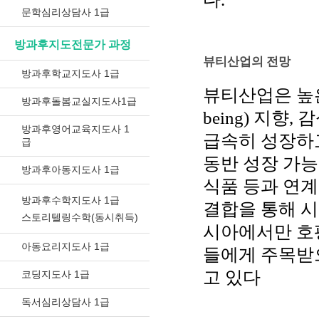
문학심리상담사 1급
방과후지도전문가 과정
뷰티산업의 전망
방과후학교지도사 1급
뷰티산업은 높은
방과후돌봄교실지도사1급
being) 지향
방과후영어교육지도사 1
급속히 성장하
급
동반 성장 가능성
방과후아동지도사 1급
식품 등과 연
방과후수학지도사 1급
결합을 통해 시
스토리텔링수학(동시취득)
시아에서만 호
아동요리지도사 1급
들에게 주목받으며
고 있다
코딩지도사 1급
독서심리상담사 1급