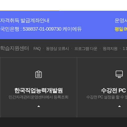
자격취득 발급계좌안내
운영
국민은행 : 538837-01-009730 케이에듀
평일 09
학습지원센터
FAQ
ㆍ
동영상 오류시
ㆍ
프로그램 다운
ㆍ
원격지원
ㆍ
1
한국직업능력개발원
수강전 PC
민간자격관리운영센터에서 등록조회
수강전 PC 설정을 할 수