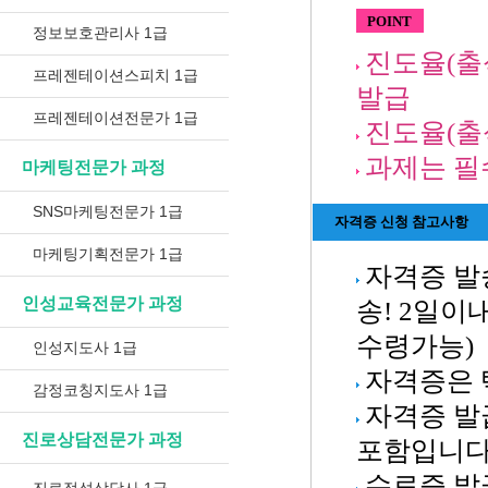
POINT
정보보호관리사 1급
진도율(출
프레젠테이션스피치 1급
발급
프레젠테이션전문가 1급
진도율(출석
과제는 필
마케팅전문가 과정
SNS마케팅전문가 1급
자격증 신청 참고사항
마케팅기획전문가 1급
자격증 발
인성교육전문가 과정
송! 2일이
수령가능)
인성지도사 1급
자격증은 
감정코칭지도사 1급
자격증 발
진로상담전문가 과정
포함입니다
수료증 발