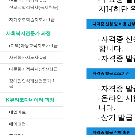
진로적성상담사 1급
진로직업상담사(동시취득)
지]-[하단
자기주도학습지도사 1급
자격증 신청 및 비용 납
사회복지전문가 과정
자격증 신
(지역)아동교육지도사 1급
합니다.
자격증 발
자원봉사지도사 1급
다문화가정복지상담사1급
자격증 발급 소요기간
장애인인식개선전문가 1
급
자격증 발급
온라인 시
K뷰티코디네이터 과정
니다.
네일아트
상기 발급
메이크업
자격증 발급 진행 확인