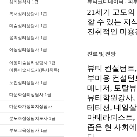
뷰티코디네이터 - 
심리분석사 1급
21세기 고도
독서심리상담사 1급
할 수 있는 지
미술심리상담사 1급
진취적인 미용
음악심리상담사 1급
아동심리상담사 1급
진로 및 전망
아동미술심리상담사 1급
뷰티 컨설턴트
아동미술지도사(동시취득)
부미용 컨설턴
노인심리상담사 1급
매니저
,
토탈뷰
다문화심리상담사 1급
뷰티학원강사
,
테티션
,
네일살
다문화가정복지상담사
마테라피스트
,
분노조절상담지도사 1급
좁은 현 사회에
부모교육상담사 1급
다
.