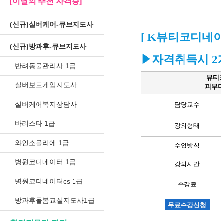
[이달의 추천 자격증]
(신규)실버케어-큐브지도사
[ K뷰티코디네
(신규)방과후-큐브지도사
▶자격취득시 2
반려동물관리사 1급
뷰티
실버보드게임지도사
피부
실버케어복지상담사
담당교수
바리스타 1급
강의형태
와인소믈리에 1급
수업방식
병원코디네이터 1급
강의시간
병원코디네이터cs 1급
수강료
방과후돌봄교실지도사1급
무료수강신청