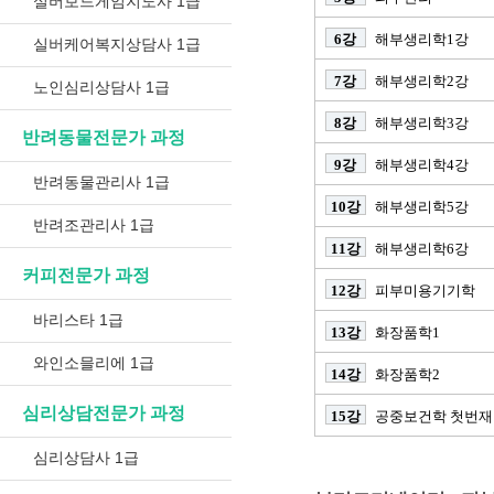
실버보드게임지도사 1급
6강
해부생리학1강
실버케어복지상담사 1급
7강
해부생리학2강
노인심리상담사 1급
8강
해부생리학3강
반려동물전문가 과정
9강
해부생리학4강
반려동물관리사 1급
10강
해부생리학5강
반려조관리사 1급
11강
해부생리학6강
커피전문가 과정
12강
피부미용기기학
바리스타 1급
13강
화장품학1
와인소믈리에 1급
14강
화장품학2
심리상담전문가 과정
15강
공중보건학 첫번재
심리상담사 1급